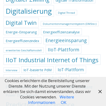
digitale Transformation
Digitalisierung
Digital Thread
Digital Twin
Dokumentenmanagementsystem (DMStec)
Energie-Einsparung
Energieeffizienzanalyse
Energieeinsparung
Energieeffizienzindex
IIoT-Plattform
erweitertes Geschäftsmodell
IIoT Industrial Internet of Things
IoT-Plattform
IoT-basierte PdM
Interview
IoT Developer Plan
IoT Value Plan
PDS
Cookies erleichtern die Bereitstellung unserer
PLM
Dienste. Mit der Nutzung unserer Dienste
Plattformökonomie
PLM-Software
erklären Sie sich damit einverstanden, dass wir
Power Drive System
Cookies verwenden.
Weitere
Informationen
OK
Predictive Maintenance