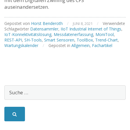
mit dem Digitalen Zwilling des CFS
auseinandersetzen.
Gepostet von
Horst Benderoth
/
/
Verwendete
JUNI 8, 2021
Schlagwörter
Datensammler
,
IIoT Industrial Internet of Things
,
IoT-Konnektivitätslösung
,
Messdatenerfassung
,
MoniTool
,
REST-API
,
SH-Tools
,
Smart Sensoren
,
ToolBox
,
Trend-Chart
,
Wartungskalender
/
Gepostet in
Allgemein
,
Fachartikel