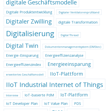
digitale Geschäftsmodelle
Digitale Produktentwicklung
Digitaler Ventilatorenprüfstand
Digitaler Zwilling
digitale Transformation
Digitalisierung
Digital Thread
Digital Twin
Dokumentenmanagementsystem (DMStec)
Energie-Einsparung
Energieeffizienzanalyse
Energieeinsparung
Energieeffizienzindex
IIoT-Plattform
erweitertes Geschäftsmodell
IIoT Industrial Internet of Things
IoT-Plattform
IoT-basierte PdM
Interview
IoT Developer Plan
IoT Value Plan
PDS