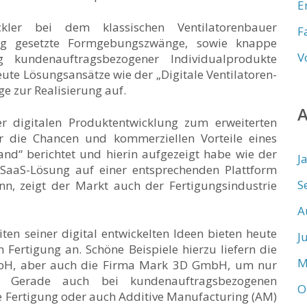
E
kler bei dem klassischen Ventilatorenbauer
F
eng gesetzte Formgebungszwänge, sowie knappe
V
 kundenauftragsbezogener Individualprodukte
ute Lösungsansätze wie der „Digitale Ventilatoren-
ge zur Realisierung auf.
 digitalen Produktentwicklung zum erweiterten
er die Chancen und kommerziellen Vorteile eines
tand“ berichtet und hierin aufgezeigt habe wie der
J
 SaaS-Lösung auf einer entsprechenden Plattform
S
nn, zeigt der Markt auch der Fertigungsindustrie
A
n seiner digital entwickelten Ideen bieten heute
J
n Fertigung an. Schöne Beispiele hierzu liefern die
M
bH, aber auch die Firma Mark 3D GmbH, um nur
. Gerade auch bei kundenauftragsbezogenen
O
ve Fertigung oder auch Additive Manufacturing (AM)