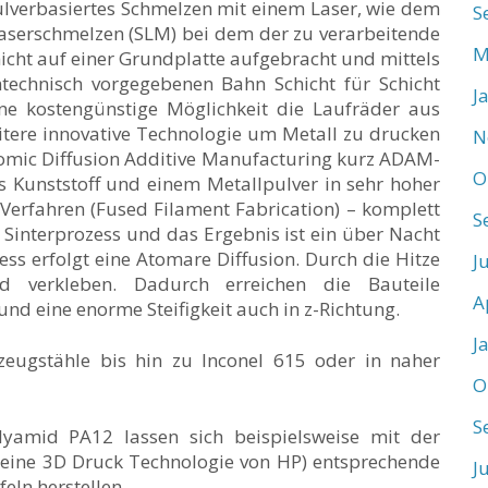
 pulverbasiertes Schmelzen mit einem Laser, wie dem
S
e Laserschmelzen (SLM) bei dem der zu verarbeitende
M
hicht auf einer Grundplatte aufgebracht und mittels
technisch vorgegebenen Bahn Schicht für Schicht
J
ne kostengünstige Möglichkeit die Laufräder aus
eitere innovative Technologie um Metall zu drucken
N
Atomic Diffusion Additive Manufacturing kurz ADAM-
O
 Kunststoff und einem Metallpulver in sehr hoher
Verfahren (Fused Filament Fabrication) – komplett
S
r Sinterprozess und das Ergebnis ist ein über Nacht
zess erfolgt eine Atomare Diffusion. Durch die Hitze
J
d verkleben. Dadurch erreichen die Bauteile
A
nd eine enorme Steifigkeit auch in z-Richtung.
J
eugstähle bis hin zu Inconel 615 oder in naher
O
S
yamid PA12 lassen sich beispielsweise mit der
(eine 3D Druck Technologie von HP) entsprechende
J
eln herstellen.