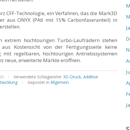
M
urz CFF-Technologie, ein Verfahren, das die Mark3D
M
der aus ONYX (PA6 mit 15% Carbonfaseranteil) in
rstellen.
J
D
n extrem hochtourigen Turbo-Laufrädern stehen
 aus Kostensicht von der Fertigungsseite keine
N
 mit regelbaren, hochtourigen Antriebssystemen
z neue, erweiterte Märkte eröffnen.
A
J
/
Verwendete Schlagwörter
3D-Druck
,
Additive
20
twicklung
/
Gepostet in
Allgemein
A
F
J