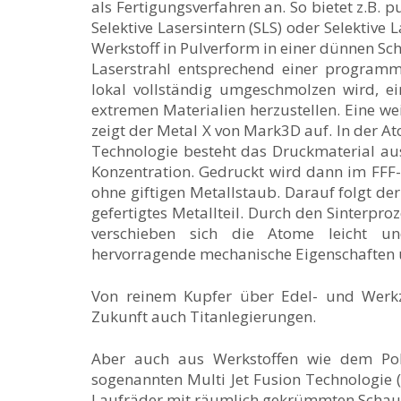
als Fertigungsverfahren an. So bietet z.B.
Selektive Lasersintern (SLS) oder Selektiv
Werkstoff in Pulverform in einer dünnen Sc
Laserstrahl entsprechend einer programm
lokal vollständig umgeschmolzen wird, ei
extremen Materialien herzustellen. Eine w
zeigt der Metal X von Mark3D auf. In der 
Technologie besteht das Druckmaterial aus
Konzentration. Gedruckt wird dann im FFF-
ohne giftigen Metallstaub. Darauf folgt de
gefertigtes Metallteil. Durch den Sinterpro
verschieben sich die Atome leicht un
hervorragende mechanische Eigenschaften u
Von reinem Kupfer über Edel- und Werkz
Zukunft auch Titanlegierungen.
Aber auch aus Werkstoffen wie dem Pol
sogenannten Multi Jet Fusion Technologie 
Laufräder mit räumlich gekrümmten Schauf