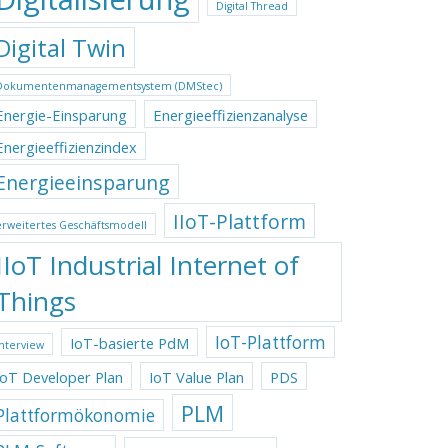
Digital Thread
Digital Twin
Dokumentenmanagementsystem (DMStec)
Energie-Einsparung
Energieeffizienzanalyse
Energieeffizienzindex
Energieeinsparung
IIoT-Plattform
erweitertes Geschäftsmodell
IIoT Industrial Internet of
Things
IoT-Plattform
IoT-basierte PdM
Interview
IoT Developer Plan
IoT Value Plan
PDS
PLM
Plattformökonomie