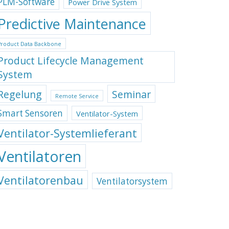
PLM-Software
Power Drive System
Predictive Maintenance
Product Data Backbone
Product Lifecycle Management
System
Regelung
Seminar
Remote Service
Smart Sensoren
Ventilator-System
Ventilator-Systemlieferant
Ventilatoren
Ventilatorenbau
Ventilatorsystem