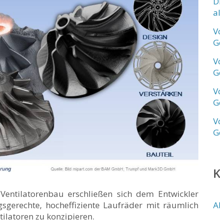
D
a
V
G
V
G
V
G
V
G
Ventilatorenbau erschließen sich dem Entwickler
gerechte, hocheffiziente Laufräder mit räumlich
A
ilatoren zu konzipieren.