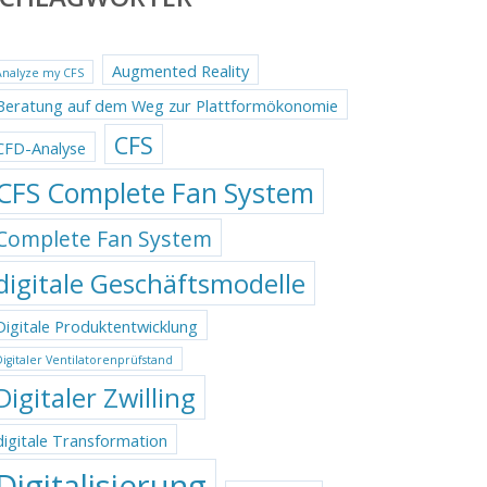
Augmented Reality
Analyze my CFS
Beratung auf dem Weg zur Plattformökonomie
CFS
CFD-Analyse
CFS Complete Fan System
Complete Fan System
digitale Geschäftsmodelle
Digitale Produktentwicklung
Digitaler Ventilatorenprüfstand
Digitaler Zwilling
digitale Transformation
Digitalisierung