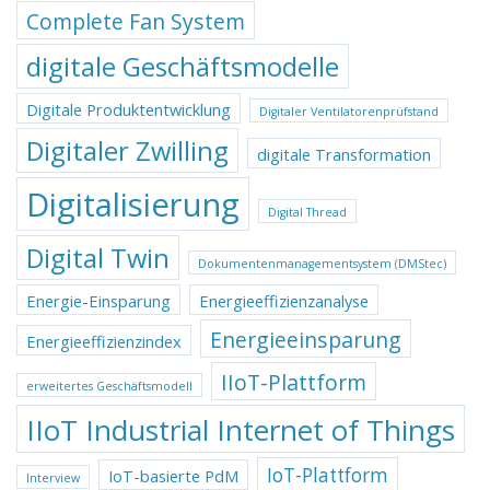
Complete Fan System
digitale Geschäftsmodelle
Digitale Produktentwicklung
Digitaler Ventilatorenprüfstand
Digitaler Zwilling
digitale Transformation
Digitalisierung
Digital Thread
Digital Twin
Dokumentenmanagementsystem (DMStec)
Energie-Einsparung
Energieeffizienzanalyse
Energieeinsparung
Energieeffizienzindex
IIoT-Plattform
erweitertes Geschäftsmodell
IIoT Industrial Internet of Things
IoT-Plattform
IoT-basierte PdM
Interview