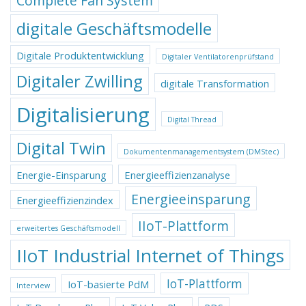
Complete Fan System
digitale Geschäftsmodelle
Digitale Produktentwicklung
Digitaler Ventilatorenprüfstand
Digitaler Zwilling
digitale Transformation
Digitalisierung
Digital Thread
Digital Twin
Dokumentenmanagementsystem (DMStec)
Energie-Einsparung
Energieeffizienzanalyse
Energieeinsparung
Energieeffizienzindex
IIoT-Plattform
erweitertes Geschäftsmodell
IIoT Industrial Internet of Things
IoT-Plattform
IoT-basierte PdM
Interview