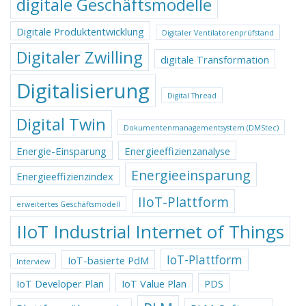
digitale Geschäftsmodelle
Digitale Produktentwicklung
Digitaler Ventilatorenprüfstand
Digitaler Zwilling
digitale Transformation
Digitalisierung
Digital Thread
Digital Twin
Dokumentenmanagementsystem (DMStec)
Energie-Einsparung
Energieeffizienzanalyse
Energieeinsparung
Energieeffizienzindex
IIoT-Plattform
erweitertes Geschäftsmodell
IIoT Industrial Internet of Things
IoT-Plattform
IoT-basierte PdM
Interview
IoT Developer Plan
IoT Value Plan
PDS