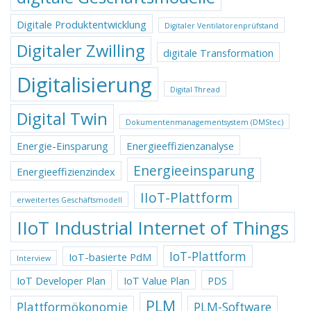
Digitale Produktentwicklung
Digitaler Ventilatorenprüfstand
Digitaler Zwilling
digitale Transformation
Digitalisierung
Digital Thread
Digital Twin
Dokumentenmanagementsystem (DMStec)
Energie-Einsparung
Energieeffizienzanalyse
Energieeinsparung
Energieeffizienzindex
IIoT-Plattform
erweitertes Geschäftsmodell
IIoT Industrial Internet of Things
IoT-Plattform
IoT-basierte PdM
Interview
IoT Developer Plan
IoT Value Plan
PDS
PLM
Plattformökonomie
PLM-Software