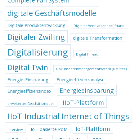
Complete Fan System
digitale Geschäftsmodelle
Digitale Produktentwicklung
Digitaler Ventilatorenprüfstand
Digitaler Zwilling
digitale Transformation
Digitalisierung
Digital Thread
Digital Twin
Dokumentenmanagementsystem (DMStec)
Energie-Einsparung
Energieeffizienzanalyse
Energieeinsparung
Energieeffizienzindex
IIoT-Plattform
erweitertes Geschäftsmodell
IIoT Industrial Internet of Things
IoT-Plattform
IoT-basierte PdM
Interview