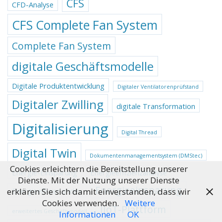
CFS
CFD-Analyse
CFS Complete Fan System
Complete Fan System
digitale Geschäftsmodelle
Digitale Produktentwicklung
Digitaler Ventilatorenprüfstand
Digitaler Zwilling
digitale Transformation
Digitalisierung
Digital Thread
Digital Twin
Dokumentenmanagementsystem (DMStec)
Cookies erleichtern die Bereitstellung unserer
Energie-Einsparung
Energieeffizienzanalyse
Dienste. Mit der Nutzung unserer Dienste
Energieeinsparung
Energieeffizienzindex
erklären Sie sich damit einverstanden, dass wir
Cookies verwenden.
Weitere
IIoT-Plattform
erweitertes Geschäftsmodell
Informationen
OK